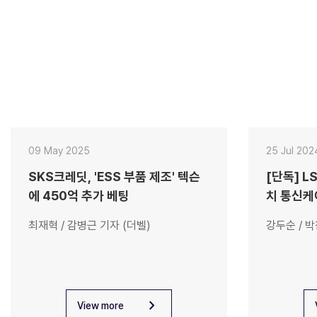
09 May 2025
25 Jul 202
SKS크레딧, 'ESS 부품 제조' 텍슨
[단독] L
에 450억 추가 베팅
치 통신케
최재혁 / 감병근 기자 (더벨)
강두순 / 
chevron_right
View more