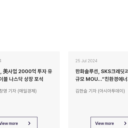
4
25 Jul 2024
S, 美사업 2000억 투자 유
한화솔루션, SKS크레딧과
이블 나스닥 상장 포석
규모 MOU…“친환경에너
업 확대”
박창영 기자 (매일경제)
김한슬 기자 (아시아투데이)
chevron_right
chevron_rig
View more
View more