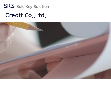
Sitemap
COMPANY
STRATE
COMAPNY
PHILOSOPH
TEAM
STRATEGY
CONTACT
ESG
STEWARDSH