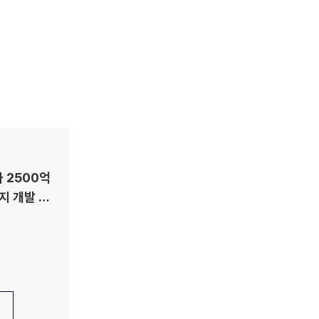
 2500억
지 개발 사
ht